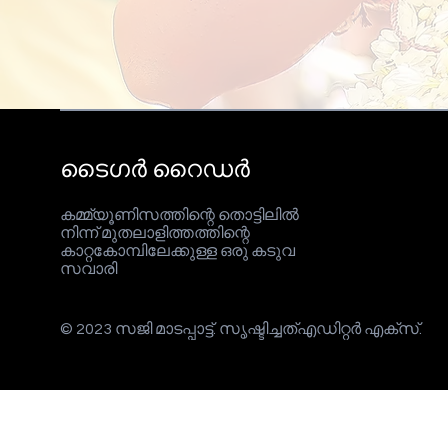
ടൈഗർ റൈഡർ
കമ്മ്യൂണിസത്തിന്റെ തൊട്ടിലിൽ
നിന്ന് മുതലാളിത്തത്തിന്റെ
കാറ്റകോമ്പിലേക്കുള്ള ഒരു കടുവ
സവാരി
© 2023 സജി മാടപ്പാട്ട്. സൃഷ്ടിച്ചത്
എഡിറ്റർ എക്സ്
.