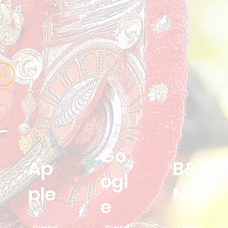
am
Go
Ap
B&
ogl
ple
N
e