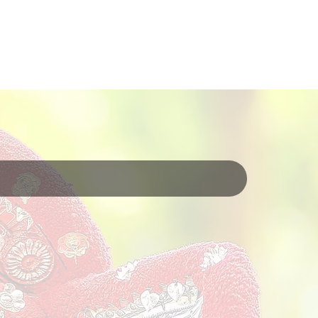
About
Kerala
Contact
Media
Services