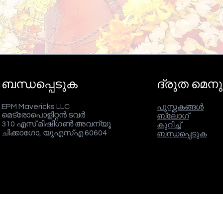
ബന്ധപ്പെടുക
ദ്രുത മെനു
EPM Mavericks LLC
പുസ്തകങ്ങൾ
മെട്രോപൊളിറ്റൻ ടവർ
ബ്ലോഗ്
310 എസ് മിഷിഗൺ അവന്യൂ
കുറിച്ച്
ചിക്കാഗോ, യുഎസ്എ 60604
ബന്ധപ്പെടുക