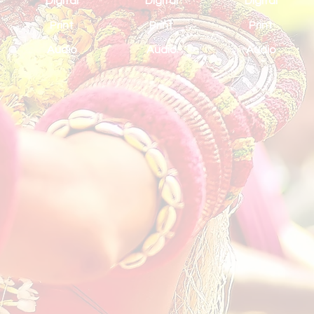
Digital
Digital
Digital
Print
Print
Print
Audio
Audio
Audio