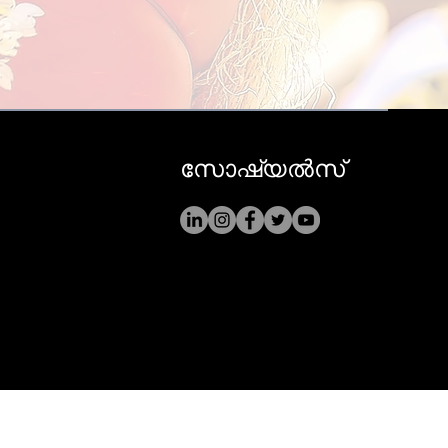
സോഷ്യൽസ്