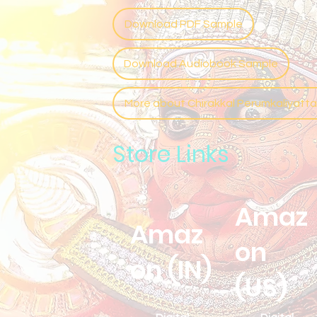
Download PDF Sample
Download Audiobook Sample
More about Chirakkal Perumkaliyatt
Store Links
Amaz
Amaz
on
on (IN)
(US)