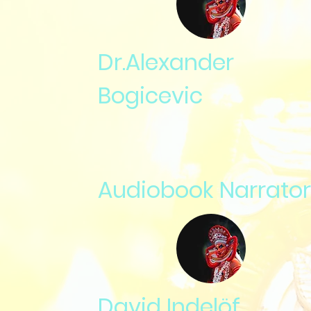
Dr.Alexander
Bogicevic
Audiobook Narrator
David Indelöf