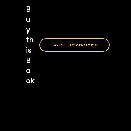
B
u
y
th
Go to Purchase Page
is
B
o
ok