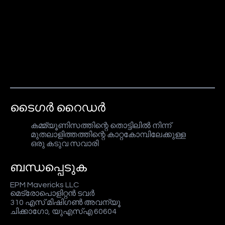
ടൈഗർ റൈഡർ
കമ്മ്യൂണിസത്തിന്റെ തൊട്ടിലിൽ നിന്ന്
മുതലാളിത്തത്തിന്റെ കാറ്റകോമ്പിലേക്കുള്ള
ഒരു കടുവ സവാരി
ബന്ധപ്പെടുക
EPM Mavericks LLC
മെട്രോപൊളിറ്റൻ ടവർ
310 എസ് മിഷിഗൺ അവന്യൂ
ചിക്കാഗോ, യുഎസ്എ 60604