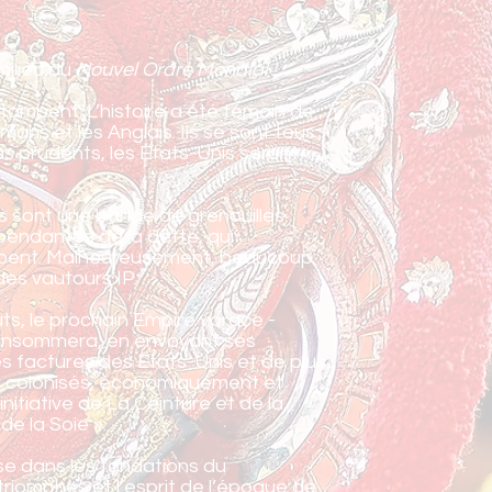
milieu du
Nouvel Ordre Mondial !
 tombent. L’histoire a été témoin de
ans et les Anglais. Ils se sont tous
s prudents, les États-Unis seront
s sont une bande de grenouilles
pendantes de la dette, qui
erpent. Malheureusement, beaucoup
des vautours IP.
ts, le prochain Empire vorace -
s consommera, en envoyant ses
es factures des États-Unis et de plus
 a colonisés, économiquement et
nitiative de La Ceinture et de la
de la Soie ».
se dans les fondations du
 triomphes et l’esprit de l’époque de