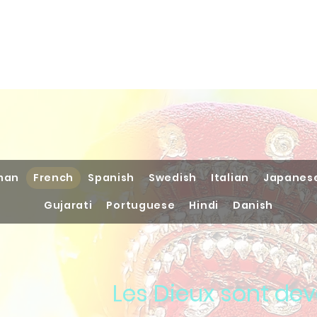
Home
Books
Podcast
man
French
Spanish
Swedish
Italian
Japanes
Gujarati
Portuguese
Hindi
Danish
Les Dieux sont de