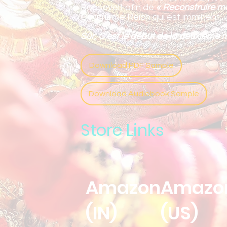
Roosevelt afin de
« Reconstruire m
Quatrième Reich qui est imminent.
Sûr, C’est le début de la deuxième 
Download PDF Sample
Download Audiobook Sample
Store Links
Amazon
Amazo
(IN)
(US)