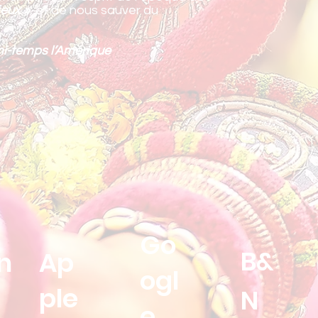
ieux »
, et de nous sauver du
mi-temps l’Amérique
Go
B&
n
Ap
ogl
ple
N
e