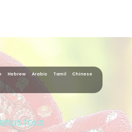
About
Kerala
Contact
Media
Services
e
Hebrew
Arabic
Tamil
Chinese
venus fous