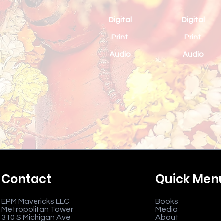
Digital
Digital
Print
Print
Audio
Audio
Contact
Quick Men
EPM Mavericks LLC
Books
Metropolitan Tower
Media
310 S Michigan Ave
About