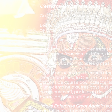
C’est la mi-temps l’Amérique !
Oui, Eh bien Oui ! Nous sommes au 
Les empires se lèvent, déclinent et
ce cycle avec les Romains, les Ottom
renversés, et si nous ne sommes pa
les prochains.
Aujourd’hui, beaucoup d’entreprise
d’ingénierie financière extrême, dé
pataugent dans l’huile tiède de s
trouveront la mort dans les griffes 
Si nous ne jouons pas bien nos atou
l’Empire du Milieu, la Chine - nou
garçons de course pour collecter l
d’une centaine d’autres pays qu’il
numériquement, par le biais de son i
Route (BRI) puis sa « Route digitale 
“Make Enterprise Great Again”
creu
capitalisme et trace les idéaux, les