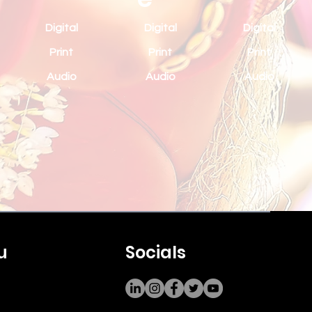
Digital
Digital
Digital
Print
Print
Print
Audio
Audio
Audio
u
Socials