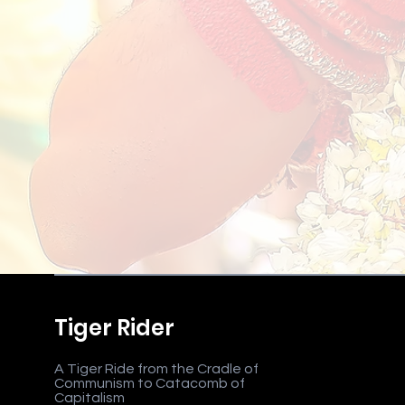
Tiger Rider
A Tiger Ride from the Cradle of
Communism to Catacomb of
Capitalism