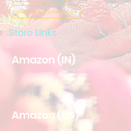
Download Audiobook Sample
Store Links
Amazon (IN)
Digital
Print
Audio
Amazon (US)
Digital