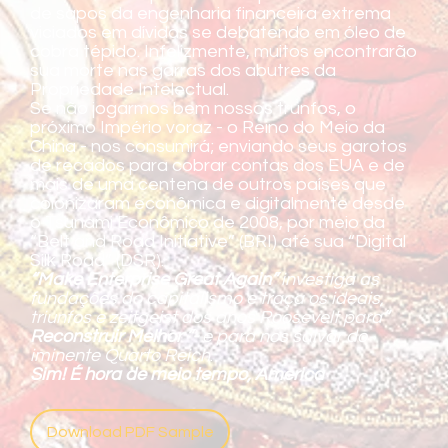
de sapos da engenharia financeira extrema
viciados em dívidas se debatendo em óleo de
cobra tépido. Infelizmente, muitos encontrarão
sua morte nas garras dos abutres da
Propriedade Intelectual.
Se não jogarmos bem nossos trunfos, o
próximo Império voraz - o Reino do Meio da
China - nos consumirá; enviando seus garotos
de recados para cobrar contas dos EUA e de
mais de uma centena de outros países que
colonizaram econômica e digitalmente desde
o Tsunami Econômico de 2008, por meio da
“Belt and Road Initiative” (BRI) até sua “Digital
Silk Road” (DSR).
“Make Enterprise Great Again”
investiga as
fundações do capitalismo e traça os ideais,
triunfos e zeitgeist dos anos Roosevelt para
“
Reconstruir Melhor ”-
e para nos salvar do
iminente Quarto Reich
.
Sim! É hora de meio tempo, América
Download PDF Sample