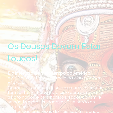
Os Deuses Devem Estar
Loucos!
É o intervalo de meio tempo da América!
Ay Yi Yai Yi! Estamos no meio da
Nova Ordem
Mundial
!
Os impérios sobem, descem e caem. A história
tem testemunhado este ciclo com os romanos,
os otomanos e os britânicos. Todos caíram, e
se não tivermos cuidado, os EUA serão os
próximos.
Muitas das empresas de hoje são um bando