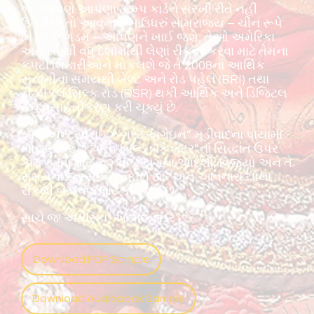
જો આપણે આપણા ટ્રમ્પ કાર્ડને સરખી રીતે નહીં
ઉતરીએ તો આવનારું ખાઉધરું સામ્રાજ્ય – ચીન રૂપે
મિડલ કિંગડમ – આપણને ખાઈ જશે; તેઓ અમેરિકા
અને સો થી વધુ દેશોમાંથી લેણાં રીકવર કરવા માટે તેમના
કપટી શિકારીઓને મોકલશે જે તે 2008નાં આર્થિક
સુનામીનાં સમયથી બેલ્ટ અને રોડ પહેલ (BRI) તથા
ડીઝીકલ સિલ્ક રોડ (DSR) થકી આર્થિક અને ડિજિટલ
રીતે વસાહતીકરણ કરી ચૂક્યું છે.
“મેક એન્ટરપ્રાઇઝ ગ્રેટ અગેઇન” મૂડીવાદના પાયામાં
ખોદાણ કરે છે અને “બિલ્ડ બેક બેટર”નાં સિદ્ધાંત ઉપર
કામ કરવા માટે રૂઝવેલ્ટ યુગના આદર્શો, વિજયો અને તે
સમયના જુસ્સાને ફન્ફોળે છે - અને આવનારા ચોથા
રીકથી બચાવવા માટે કાર્ય કરે છે.
સાચે જ! અમેરિકા, આ મધ્યાંતર છે
Download PDF Sample
Download Audiobook Sample