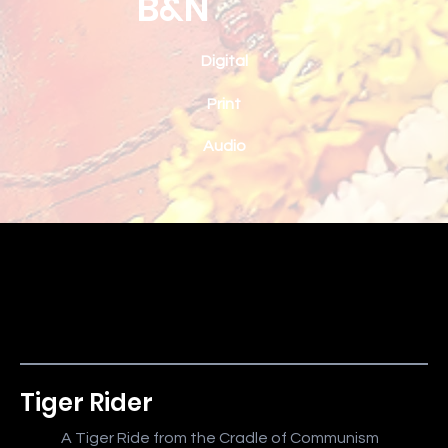
B&N
Digital
Print
Audio
Tiger Rider
A Tiger Ride from the Cradle of Communism