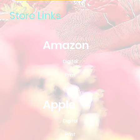
Store Links
Amazon
Digital
Print
Audio
Apple
Digital
Print