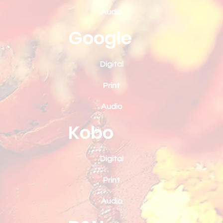
Audio
Google
Digital
Print
Audio
Kobo
Digital
Print
Audio