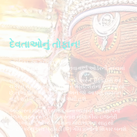
દેવતાઓનું તોફાન!
અમેરિકા, આ મધ્યાંતર છે!
એય યી યા યી! આપણે આ નવા વર્લ્ડ ઓર્ડરની મધ્યમાં
છીએ!
સામ્રાજ્યોનો ઉદય, પતન અને અસ્ત. ઈતિહાસે આ
ચક્રને રોમનો, ઓટ્ટોમાન અને બ્રિટિશરોનાં રૂપે જોયો
છે. તેઓ બધા પડી ચુક્યા છે, અને જો આપણે સાવચેત
નહીં રહીએ, તો યુએસ આગામી હશે.
અત્યારનાં ઘણા ઉદ્યમો દેવાના વ્યસની અને સાપનાં
તેલમાં તરનાર કાઉંકાઉં કરનારા નાણાકીય-ઇજનેરી
દેડકાઓ છે. દુર્ભાગ્યે, આમાંના મોટાભાગના સાહસો
ઇન્ટેલેક્ચ્યુઅલ પ્રોપર્ટી (IP) ગીધડાઓનો શિકાર બનશે.