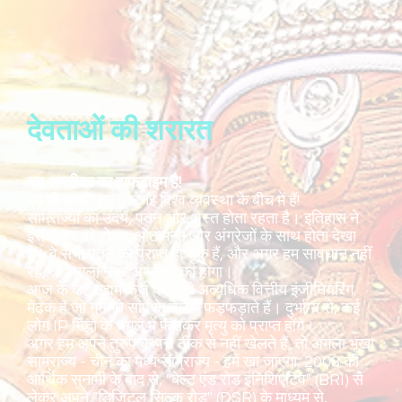
देवताओं की शरारत
यह अमरीका का हाफटाइम है!
एय यी या यी! हम एक नई विश्व व्यवस्था के बीच में हैं!
साम्राज्यों का उदय, पतन और अस्त होता रहता है। इतिहास ने
इस चक्र को रोमन, ओटोमन्स और अंग्रेजों के साथ होता देखा
है। वे सभी पतन को प्राप्त हो चुके हैं, और अगर हम सावधान नहीं
रहे, तो अगला नंबर अमरीका का होगा।
आज के कई उद्यम कर्ज के आदी अत्यधिक वित्तीय इंजीनियरिंग
मेंढक हैं जो गुनगुने सांप के तेल में फड़फड़ाते हैं। दुर्भाग्य से, कई
लोग IP गिद्धों के चंगुल में फंसकर मृत्यु को प्राप्त होंगे।
अगर हम अपने तुरुप के पत्ते ठीक से नहीं खेलते हैं, तो अगला भूखा
साम्राज्य - चीन का मध्य साम्राज्य - हमें खा जाएगा; 2008 की
आर्थिक सुनामी के बाद से, "बेल्ट एंड रोड इनिशिएटिव" (BRI) से
लेकर अपने "डिजिटल सिल्क रोड" (DSR) के माध्यम से,