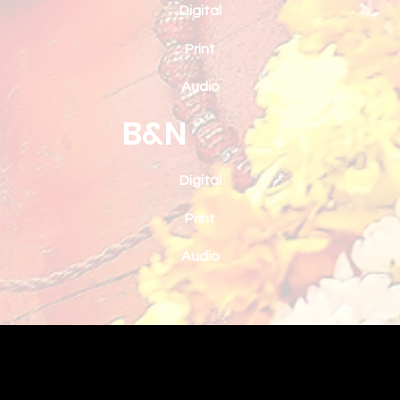
Digital
Print
Audio
B&N
Digital
Print
Audio