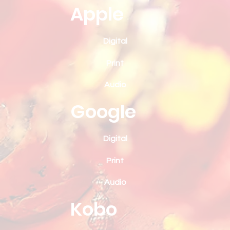
Apple
Digital
Print
Audio
Google
Digital
Print
Audio
Kobo