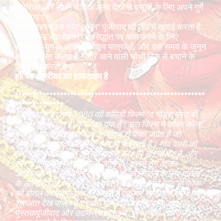
अमेरिका और सौ से अधिक अन्य देशों से वसूली के लिए अपने गुर्गे
भेज देगा।
"मेक एंटरप्राइज ग्रेट अगेन" पूंजीवाद की नींव में खुदाई करता है
और "बिल्ड बेक बेहतर" के सिद्धांत पर काम करने के लिए
रूजवेल्ट-युग के आदर्शों, विजय यात्राओं, और उस समय के जुनून
को आंदोलित करता है - और आने वाली चौथी रिक से बचाने के
लिए काम करता है।
हाँ! यह अमरीका का हाफटाइम है
*******************************************************
**************
इस पुस्तक का नाम 1980 की कॉमेडी फिल्म "द गॉड्स मस्ट बी
क्रेजी" से प्रेरित हो कर रखा गया है। उस फिल्म मे कोका कोला
की एक खाली बोतल को हवाई जहाज़ से फेंका जाता है जो
अफ्रीका के आदिवासियों के एकगांव में गिरती है। गांव वालो को
लगता है कि बोतल के अंदर देवताओं की ओर से एक भेंट है, और
उस के लिए उनमें लड़ाई छिड़ जाती है। इससे तंग आकर
आदिवासी नेता उस बोतल को देवताओं को लौटाने के लिए दुनिया
के आखिरी छोर तक की तीर्थ यात्रा करता है। मेरे पास भी कोक
की बोतल का एक रूपक है जिससे मैं एक नए साम्राज्य की
शुरुआत देख पारहा हूँ। इससे पहले कि बहुत देर हो जाएं,यह
पुस्तकपूंजीवाद और उद्यम (एंटरप्राइज) के वर्तमान साम्राज्य को